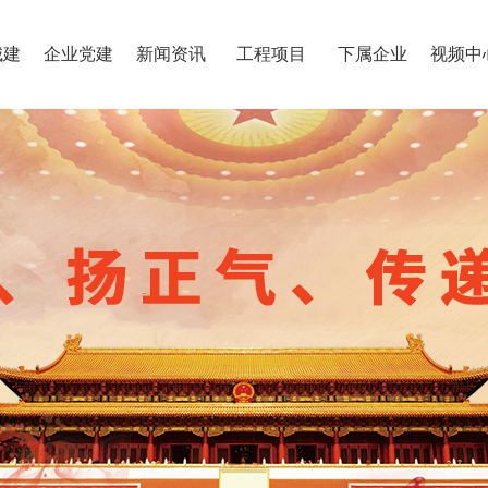
城建
企业党建
新闻资讯
工程项目
下属企业
视频中
公司简介
集团荣誉
党组织结构
党务公开
集团新闻
廉政建设
行业新闻
地产开发
纪检工作
员工风采
绿色建筑
信息快报