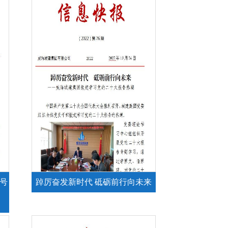
壹号
踔厉奋发新时代 砥砺前行向未来