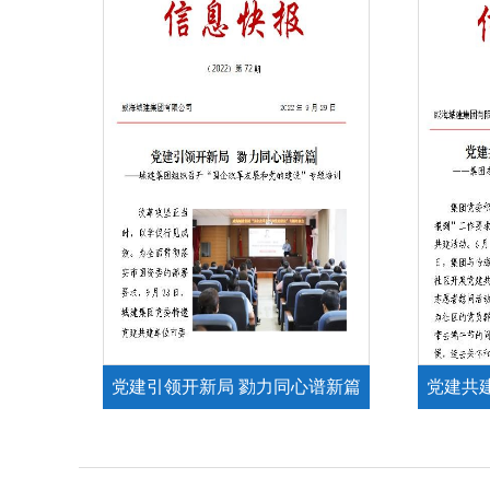
党建引领开新局 勠力同心谱新篇
党建共