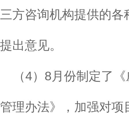
三方咨询机构提供的各
提出意见。
（
4
）8月份制定了
管理办法》，加强对项