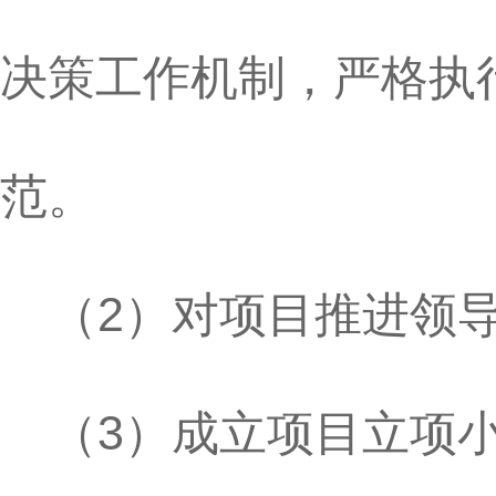
决策工作机制，严格执
范。
（
2
）对项目推进领
（
3
）成立项目立项