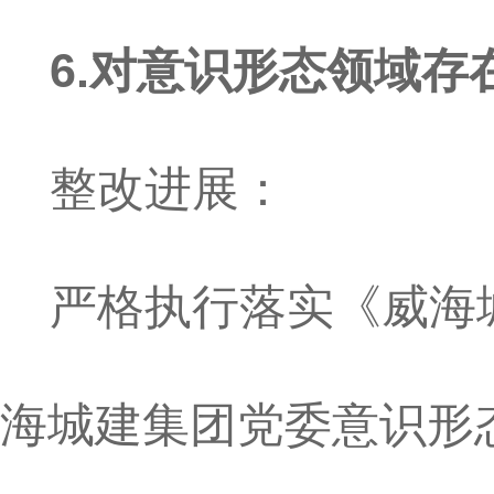
6
.
对意识形态领域存
整改进展：
严格执行落实《威海
海城建集团党委意识形