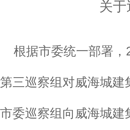
关于
根据市委统一部署，20
第三巡察组对威海城建集
市委巡察组向威海城建