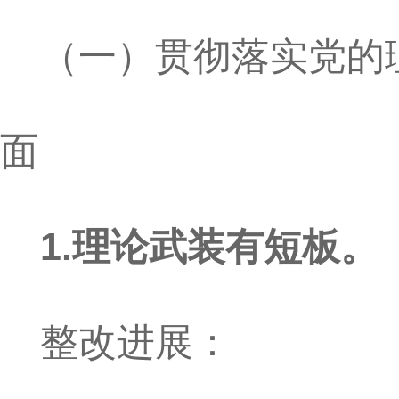
（一）贯彻落实党的
面
1
.
理论武装有短板。
整改进展：