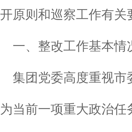
开原则和巡察工作有关
一、整改工作基本情
集团党委高度重视市
为当前一项重大政治任