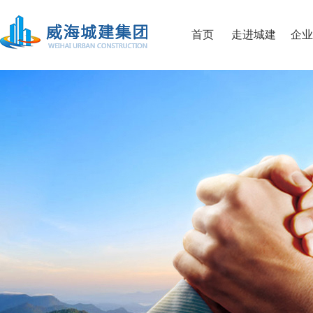
首页
走进城建
企业
公司简介
集团荣誉
党组织结构