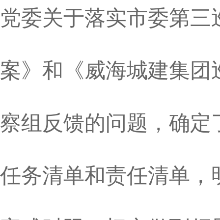
党委关于落实市委第三
案》和《威海城建集团
察组反馈的问题，确定
任务清单和责任清单，