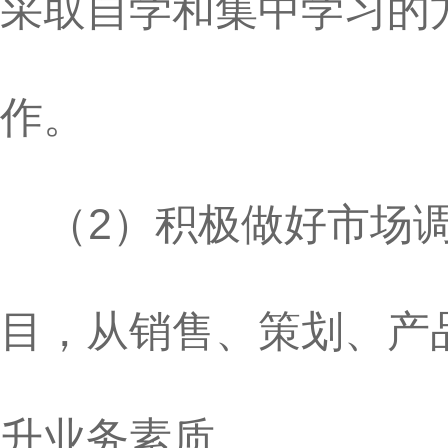
采取自学和集中学习的
作。
（
2
）积极做好市场
目，从销售、策划、产
升业务素质。