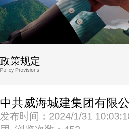
政策规定
Policy Provisions
中共威海城建集团有限
发布时间：2024/1/31 10